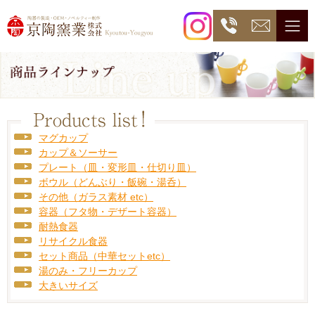
マグカップ
カップ＆ソーサー
プレート（皿・変形皿・仕切り皿）
ボウル（どんぶり・飯碗・湯呑）
その他（ガラス素材 etc）
容器（フタ物・デザート容器）
耐熱食器
リサイクル食器
セット商品（中華セットetc）
湯のみ・フリーカップ
大きいサイズ