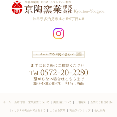
岐阜県多治見市旭ヶ丘9丁目4-8
ホーム
｜
新着情報
｜
京陶窯業について
｜
美濃焼について
｜
工場紹介
｜
企業のご担当者様へ
｜
オリジナル商品ができるまで
｜
よくある質問
｜
商品ラインナップ
｜
会社案内
｜