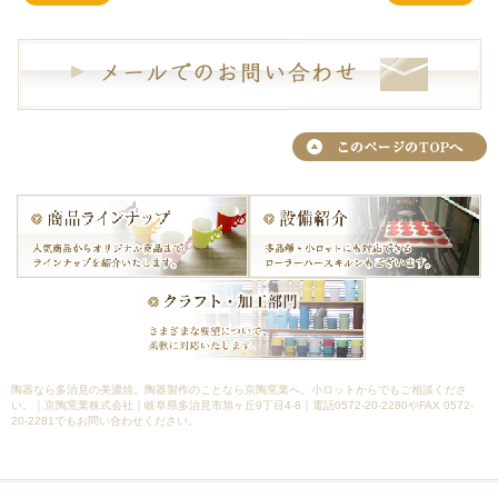
陶器なら多治見の美濃焼。陶器製作のことなら京陶窯業へ。小ロットからでもご相談くださ
い。｜京陶窯業株式会社｜岐阜県多治見市旭ヶ丘9丁目4-8｜電話0572-20-2280やFAX 0572-
20-2281でもお問い合わせください。