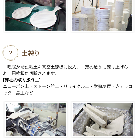
2
土練り
一晩寝かせた粘土を真空土練機に投入。一定の硬さに練り上げら
れ、円柱状に切断されます。
[弊社の取り扱う土]
ニューボン土・ストーン並土・リサイクル土・耐熱糖度・赤テラコ
ッタ・黒土など