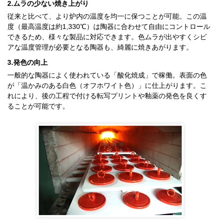
2.ムラの少ない焼き上がり
従来と比べて、より炉内の温度を均一に保つことが可能。この温
度（最高温度は約1,330℃）は陶器に合わせて自由にコントロール
できるため、様々な製品に対応できます。色ムラが出やすくシビ
アな温度管理が必要となる陶器も、綺麗に焼きあがります。
3.発色の向上
一般的な陶器によく使われている「酸化焼成」で稼働。表面の色
が「温かみのある白色（オフホワイト色）」に仕上がります。こ
れにより、後の工程で付ける転写プリントや釉薬の発色を良くす
ることが可能です。