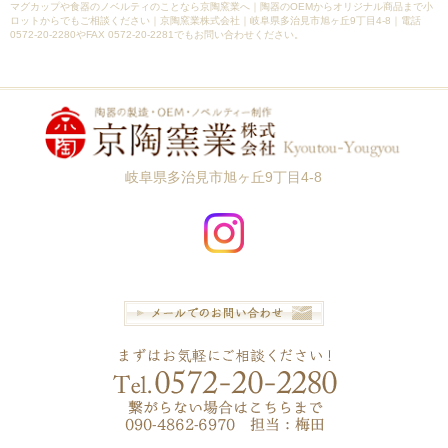
マグカップや食器のノベルティのことなら京陶窯業へ｜陶器のOEMからオリジナル商品まで小
ロットからでもご相談ください｜京陶窯業株式会社｜岐阜県多治見市旭ヶ丘9丁目4-8｜電話
0572-20-2280やFAX 0572-20-2281でもお問い合わせください。
岐阜県多治見市旭ヶ丘9丁目4-8