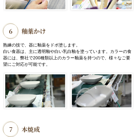
6
釉薬かけ
熟練の技で、器に釉薬をドボ塗します。
白い食器は、主に透明釉や白い乳白釉を塗っています。カラーの食
器には、弊社で200種類以上のカラー釉薬を持つので、様々なご要
望にご対応が可能です。
7
本焼成