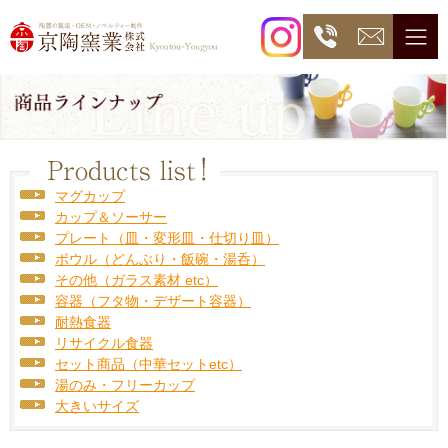
マグカップ
カップ＆ソーサー
プレート（皿・変形皿・仕切り皿）
ボウル（どんぶり・飯碗・湯呑）
その他（ガラス素材 etc）
容器（フタ物・デザート容器）
耐熱食器
リサイクル食器
セット商品（中華セットetc）
湯のみ・フリーカップ
大きいサイズ