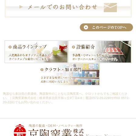
陶器なら多治見の美濃焼。陶器製作のことなら京陶窯業へ。小ロットからでもご相談くださ
い。｜京陶窯業株式会社｜岐阜県多治見市旭ヶ丘9丁目4-8｜電話0572-20-2280やFAX 0572-
20-2281でもお問い合わせください。