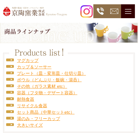
マグカップ
カップ＆ソーサー
プレート（皿・変形皿・仕切り皿）
ボウル（どんぶり・飯碗・湯呑）
その他（ガラス素材 etc）
容器（フタ物・デザート容器）
耐熱食器
リサイクル食器
セット商品（中華セットetc）
湯のみ・フリーカップ
大きいサイズ