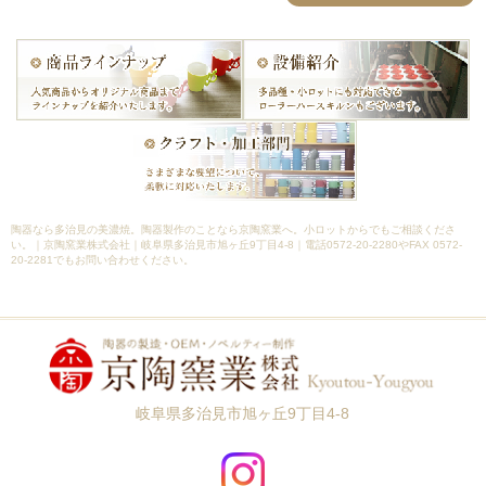
陶器なら多治見の美濃焼。陶器製作のことなら京陶窯業へ。小ロットからでもご相談くださ
い。｜京陶窯業株式会社｜岐阜県多治見市旭ヶ丘9丁目4-8｜電話0572-20-2280やFAX 0572-
20-2281でもお問い合わせください。
岐阜県多治見市旭ヶ丘9丁目4-8