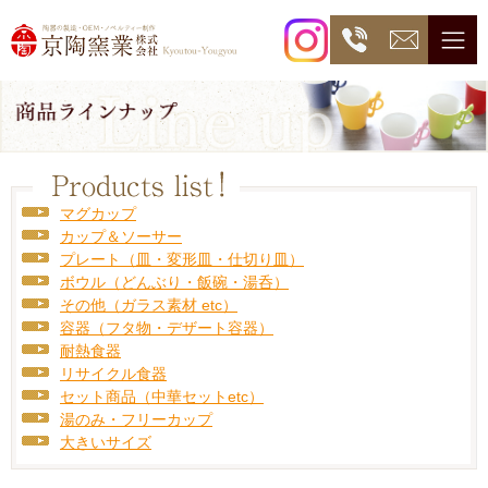
マグカップ
カップ＆ソーサー
プレート（皿・変形皿・仕切り皿）
ボウル（どんぶり・飯碗・湯呑）
その他（ガラス素材 etc）
容器（フタ物・デザート容器）
耐熱食器
リサイクル食器
セット商品（中華セットetc）
湯のみ・フリーカップ
大きいサイズ