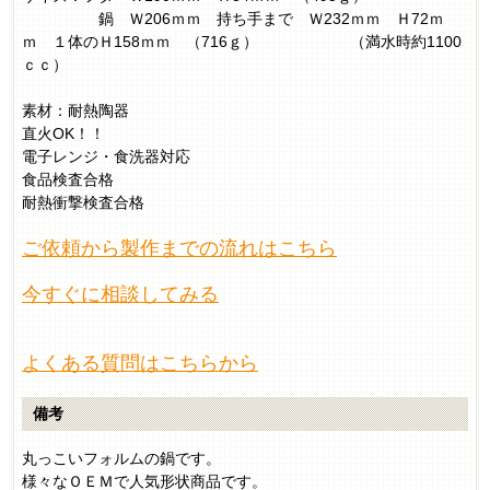
鍋 Ｗ206ｍｍ 持ち手まで Ｗ232ｍｍ Ｈ72ｍ
ｍ １体のＨ158ｍｍ （716ｇ） （満水時約1100
ｃｃ）
素材：耐熱陶器
直火OK！！
電子レンジ・食洗器対応
食品検査合格
耐熱衝撃検査合格
ご依頼から製作までの流れはこちら
今すぐに相談してみる
よくある質問はこちらから
備考
丸っこいフォルムの鍋です。
様々なＯＥＭで人気形状商品です。