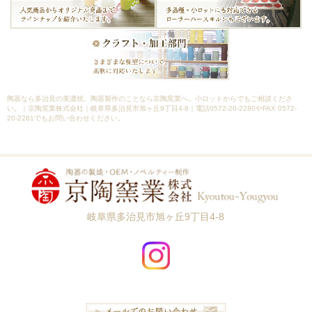
陶器なら多治見の美濃焼。陶器製作のことなら京陶窯業へ。小ロットからでもご相談くださ
い。｜京陶窯業株式会社｜岐阜県多治見市旭ヶ丘9丁目4-8｜電話0572-20-2280やFAX 0572-
20-2281でもお問い合わせください。
岐阜県多治見市旭ヶ丘9丁目4-8