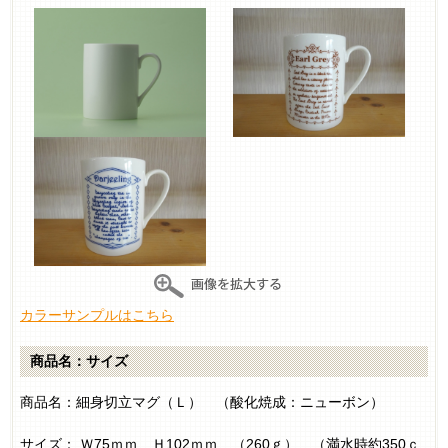
カラーサンプルはこちら
商品名：サイズ
商品名：細身切立マグ（Ｌ） （酸化焼成：ニューボン）
サイズ： Ｗ75ｍｍ Ｈ102ｍｍ （260ｇ） （満水時約350ｃ