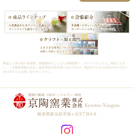
陶器なら多治見の美濃焼。陶器製作のことなら京陶窯業へ。小ロットからでもご相談くださ
い。｜京陶窯業株式会社｜岐阜県多治見市旭ヶ丘9丁目4-8｜電話0572-20-2280やFAX 0572-
20-2281でもお問い合わせください。
岐阜県多治見市旭ヶ丘9丁目4-8