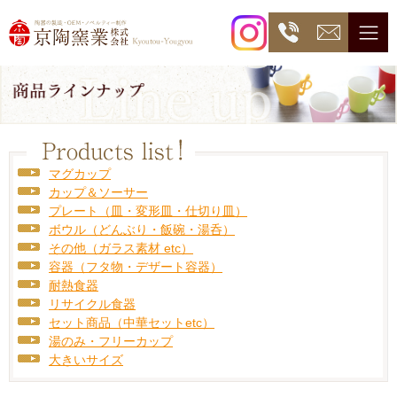
マグカップ
カップ＆ソーサー
プレート（皿・変形皿・仕切り皿）
ボウル（どんぶり・飯碗・湯呑）
その他（ガラス素材 etc）
容器（フタ物・デザート容器）
耐熱食器
リサイクル食器
セット商品（中華セットetc）
湯のみ・フリーカップ
大きいサイズ