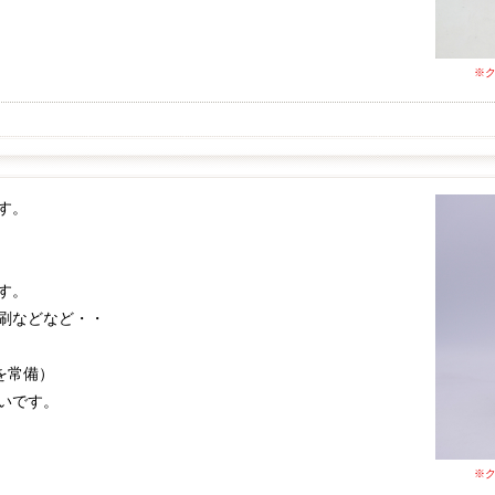
※
す。
す。
刷などなど・・
を常備）
いです。
※