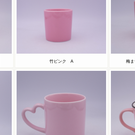
竹ピンク A
梅ま