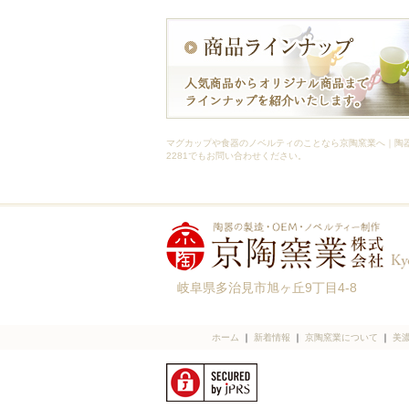
マグカップや食器のノベルティのことなら京陶窯業へ｜陶器のOE
2281でもお問い合わせください。
岐阜県多治見市旭ヶ丘9丁目4-8
ホーム
｜
新着情報
｜
京陶窯業について
｜
美