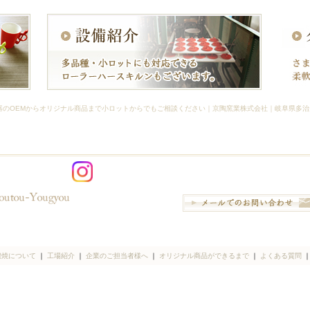
Mからオリジナル商品まで小ロットからでもご相談ください｜京陶窯業株式会社｜岐阜県多治見市旭ヶ丘9丁目4
濃焼について
｜
工場紹介
｜
企業のご担当者様へ
｜
オリジナル商品ができるまで
｜
よくある質問